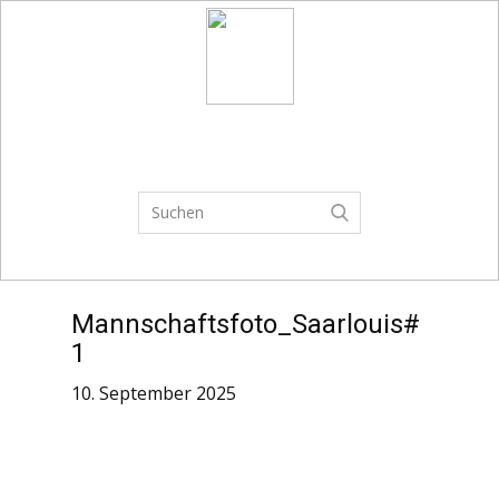
VEREIN
FSJ
SPIELPLAN
TRAININGSZEITEN
SPIELBE
Mannschaftsfoto_Saarlouis#
1
10. September 2025