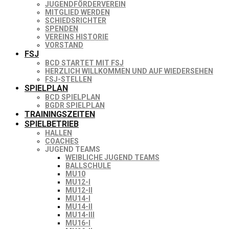
JUGENDFÖRDERVEREIN
MITGLIED WERDEN
SCHIEDSRICHTER
SPENDEN
VEREINS HISTORIE
VORSTAND
FSJ
BCD STARTET MIT FSJ
HERZLICH WILLKOMMEN UND AUF WIEDERSEHEN
FSJ-STELLEN
SPIELPLAN
BCD SPIELPLAN
BGDR SPIELPLAN
TRAININGSZEITEN
SPIELBETRIEB
HALLEN
COACHES
JUGEND TEAMS
WEIBLICHE JUGEND TEAMS
BALLSCHULE
MU10
MU12-I
MU12-II
MU14-I
MU14-II
MU14-III
MU16-I