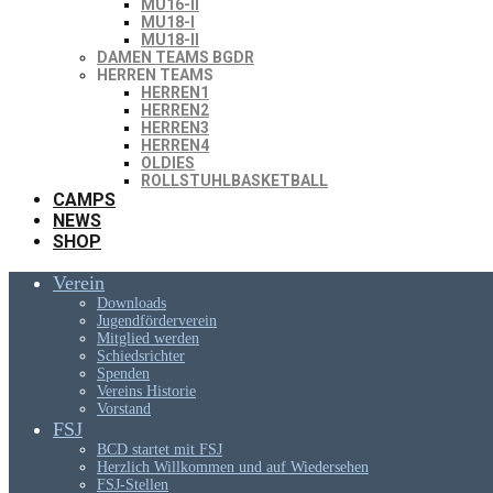
MU16-II
MU18-I
MU18-II
DAMEN TEAMS BGDR
HERREN TEAMS
HERREN1
HERREN2
HERREN3
HERREN4
OLDIES
ROLLSTUHLBASKETBALL
CAMPS
NEWS
SHOP
Verein
Downloads
Jugendförderverein
Mitglied werden
Schiedsrichter
Spenden
Vereins Historie
Vorstand
FSJ
BCD startet mit FSJ
Herzlich Willkommen und auf Wiedersehen
FSJ-Stellen