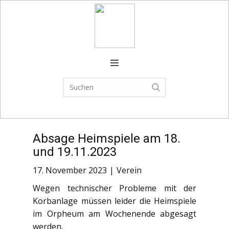
Verein
FSJ
Spielplan
Trainingszeiten
Spielbetrieb
Absage Heimspiele am 18.
CAMPS
und 19.11.2023
News
17. November 2023
Verein
Shop
Wegen technischer Probleme mit der
Korbanlage müssen leider die Heimspiele
im Orpheum am Wochenende abgesagt
werden.