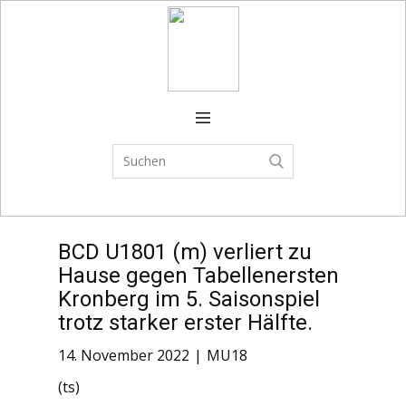
Verein
FSJ
Spielplan
Trainingszeiten
Spielbetrieb
BCD U1801 (m) verliert zu
CAMPS
Hause gegen Tabellenersten
News
Kronberg im 5. Saisonspiel
trotz starker erster Hälfte.
Shop
14. November 2022
MU18
(ts)