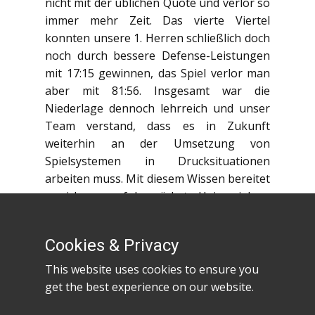
nicht mit der üblichen Quote und verlor so
immer mehr Zeit. Das vierte Viertel
konnten unsere 1. Herren schließlich doch
noch durch bessere Defense-Leistungen
mit 17:15 gewinnen, das Spiel verlor man
aber mit 81:56. Insgesamt war die
Niederlage dennoch lehrreich und unser
Team verstand, dass es in Zukunft
weiterhin an der Umsetzung von
Spielsystemen in Drucksituationen
arbeiten muss. Mit diesem Wissen bereitet
es sich nun auf das nächste Heimspiel am
9.11.2024 um 20 Uhr gegen den TV
Langen 3 vor und freut sich bereits über
Cookies & Privacy
jeden anfeuernden Zuschauer.
This website uses cookies to ensure you
get the best experience on our website.