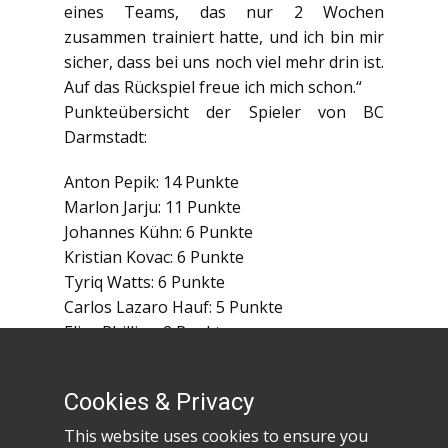
eines Teams, das nur 2 Wochen
zusammen trainiert hatte, und ich bin mir
sicher, dass bei uns noch viel mehr drin ist.
Auf das Rückspiel freue ich mich schon.“
Punkteübersicht der Spieler von BC
Darmstadt:
Anton Pepik: 14 Punkte
Marlon Jarju: 11 Punkte
Johannes Kühn: 6 Punkte
Kristian Kovac: 6 Punkte
Tyriq Watts: 6 Punkte
Carlos Lazaro Hauf: 5 Punkte
Elias Phillips: 2 Punkte
Gabriel Goroll: 2 Punkte
Matej Colic: 2 Punkte
Cookies & Privacy
Noah Getachew: 0 Punkte
This website uses cookies to ensure you