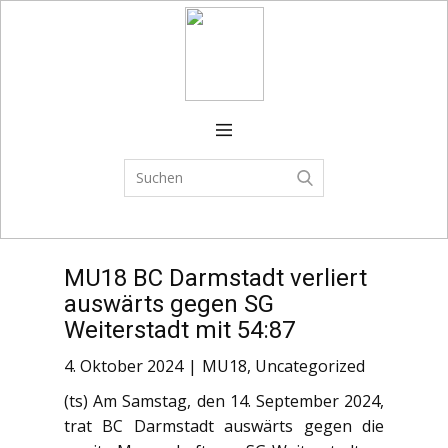
Verein
FSJ
Spielplan
Trainingszeiten
Spielbetrieb
MU18 BC Darmstadt verliert
CAMPS
auswärts gegen SG
News
Weiterstadt mit 54:87
Shop
4. Oktober 2024
MU18
,
Uncategorized
(ts) Am Samstag, den 14. September 2024,
trat BC Darmstadt auswärts gegen die