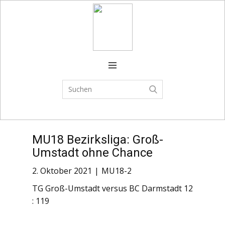
Verein
FSJ
Spielplan
Trainingszeiten
Spielbetrieb
MU18 Bezirksliga: Groß-
CAMPS
Umstadt ohne Chance
News
2. Oktober 2021
MU18-2
Shop
TG Groß-Umstadt versus BC Darmstadt 12
: 119