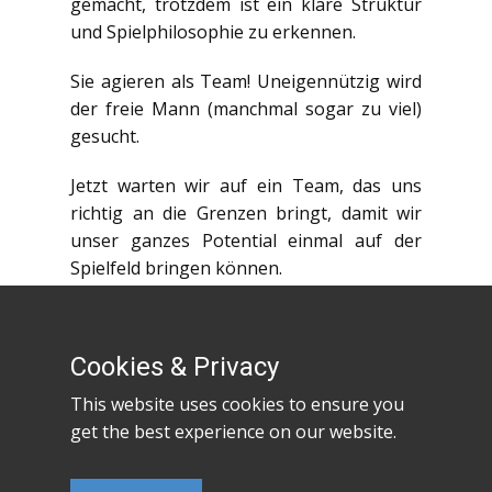
gemacht, trotzdem ist ein klare Struktur
und Spielphilosophie zu erkennen.
Sie agieren als Team! Uneigennützig wird
der freie Mann (manchmal sogar zu viel)
gesucht.
Jetzt warten wir auf ein Team, das uns
richtig an die Grenzen bringt, damit wir
unser ganzes Potential einmal auf der
Spielfeld bringen können.
*
Es siegten:
* Jonas, Sinan, Oscar,
Johannes, Nicolas, Massin, Sebastian,
Cookies & Privacy
Kilian, Vincent, Can und Henri
This website uses cookies to ensure you
get the best experience on our website.