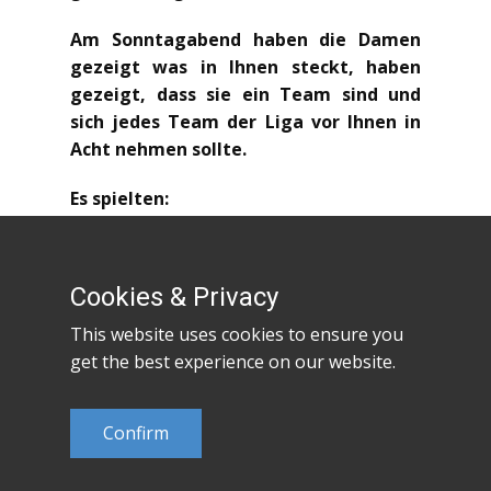
Am Sonntagabend haben die Damen
gezeigt was in Ihnen steckt, haben
gezeigt, dass sie ein Team sind und
sich jedes Team der Liga vor Ihnen in
Acht nehmen sollte.
Es spielten:
Kraus (12), Hardt (8), Rolf (8), Todd (5),
Türkoglu (4), Limon (3), Tischack (2),
Cookies & Privacy
Petraityte (2), Imlauf-Becker (2)
This website uses cookies to ensure you
get the best experience on our website.
Confirm