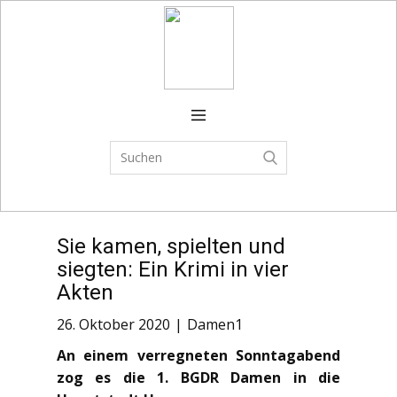
Verein
FSJ
Spielplan
Trainingszeiten
Spielbetrieb
Sie kamen, spielten und
CAMPS
siegten: Ein Krimi in vier
News
Akten
Shop
26. Oktober 2020
Damen1
An einem verregneten Sonntagabend
zog es die 1. BGDR Damen in die